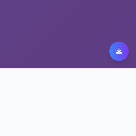
全平台兼容VPN让旋风加
速器安装更快更安全
旋风加速器安装全天候技术支持