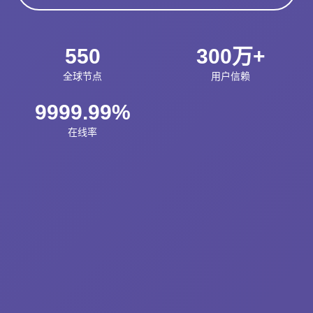
550
300万+
全球节点
用户信赖
9999.99%
在线率